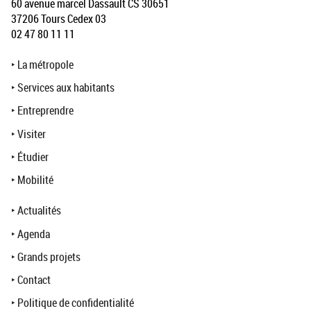
60 avenue marcel Dassault CS 30651
37206 Tours Cedex 03
02 47 80 11 11
‣
La métropole
‣
Services aux habitants
‣
Entreprendre
‣
Visiter
‣
Étudier
‣
Mobilité
‣
Actualités
‣
Agenda
‣
Grands projets
‣
Contact
‣
Politique de confidentialité