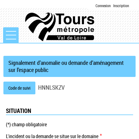
Connexion
Inscription
Ouvrir le menu
Accueil
Signalement d’anomalie ou demande d’aménagement
sur l’espace public
Mon compte
HNNLSKZV
Code de suivi
Mes demandes
SITUATION
(*) champ obligatoire
*
L'incident ou la demande se situe sur le domaine